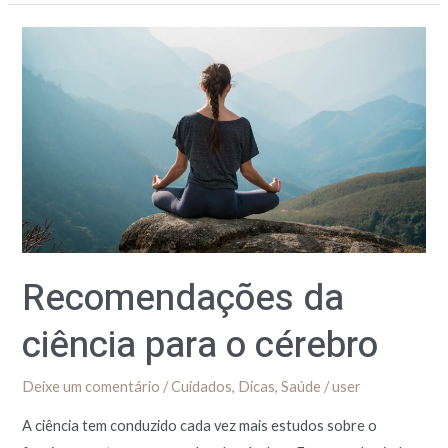
Recomendações
da
ciência
para
o
cérebro
Recomendações da
ciência para o cérebro
Deixe um comentário
/
Cuidados
,
Dicas
,
Saúde
/
user
A ciência tem conduzido cada vez mais estudos sobre o