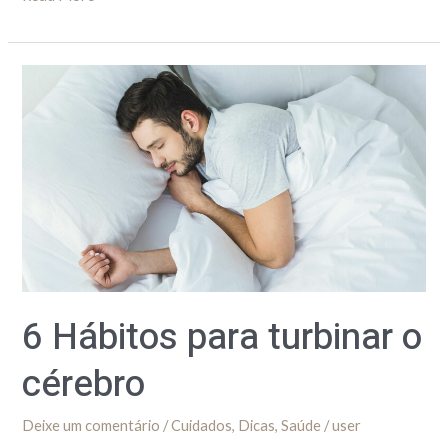
6
Hábitos
para
turbinar
o
cérebro
6 Hábitos para turbinar o
cérebro
Deixe um comentário
/
Cuidados
,
Dicas
,
Saúde
/
user