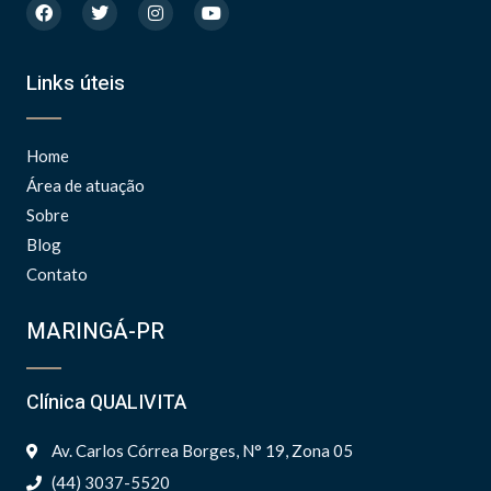
F
T
I
Y
a
w
n
o
c
i
s
u
e
t
t
t
b
t
a
u
Links úteis
o
e
g
b
o
r
r
e
k
a
m
Home
Área de atuação
Sobre
Blog
Contato
MARINGÁ-PR
Clínica QUALIVITA
Av. Carlos Córrea Borges, N° 19, Zona 05
(44) 3037-5520