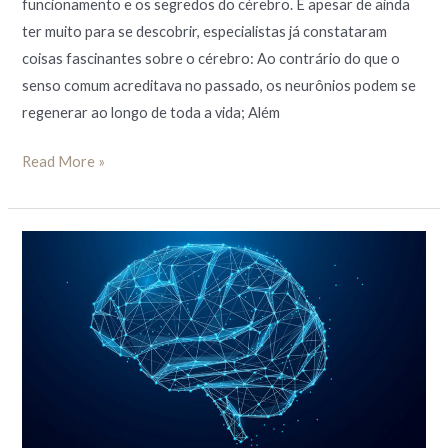
funcionamento e os segredos do cérebro. E apesar de ainda
ter muito para se descobrir, especialistas já constataram
coisas fascinantes sobre o cérebro: Ao contrário do que o
senso comum acreditava no passado, os neurônios podem se
regenerar ao longo de toda a vida; Além
Read More »
Confira
os
cuidados
que
você
deve
ter
com