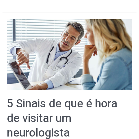
5
Sinais
de
que
é
hora
de
visitar
um
5 Sinais de que é hora
neurologista
de visitar um
neurologista