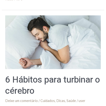
6
Hábitos
para
turbinar
o
cérebro
6 Hábitos para turbinar o
cérebro
Deixe um comentário
/
Cuidados
,
Dicas
,
Saúde
/
user