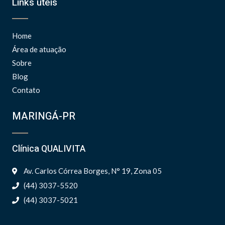
Links úteis
o
e
g
b
o
r
r
e
k
a
m
Home
Área de atuação
Sobre
Blog
Contato
MARINGÁ-PR
Clínica QUALIVITA
Av. Carlos Córrea Borges, N° 19, Zona 05
(44) 3037-5520
(44) 3037-5021